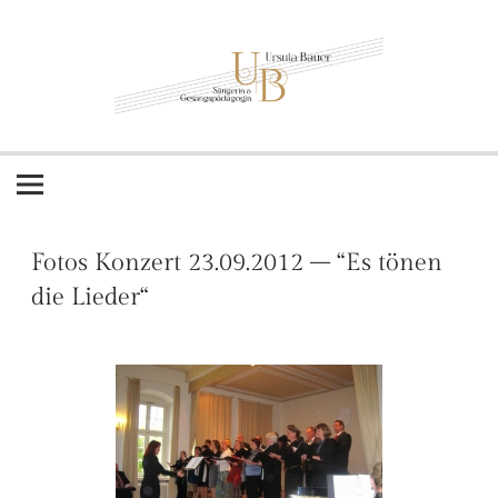
Zum
Inhalt
springen
Ursula Bauer – Sängerin und
Gesangspädagogin
Fotos Konzert 23.09.2012 – “Es tönen
die Lieder“