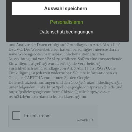
das Verhalten des Websitebesuchers anhand verschiedener
Schutz nicht gewährleistet werden kann. Aus
Merkmale. Diese Analyse beginnt automatisch, sobald der
Auswahl speichern
diesem Grund steht es jeder betroffenen Person frei,
Websitebesucher die Website betritt. Zur Analyse wertet
personenbezogene Daten auch auf alternativen
reCAPTCHA verschiedene Informationen aus (z. B. IP-Adresse,
Verweildauer des Websitebesuchers auf der Website oder vom
Wegen, beispielsweise telefonisch, an uns zu
Personalisieren
Nutzer getätigte Mausbewegungen). Die bei der Analyse erfassten
übermitteln.
Daten werden an Google weitergeleitet. Die reCAPTCHA-Analysen
Datenschutzbedingungen
laufen vollständig im Hintergrund. Websitebesucher werden nicht
Begriffsbestimmungen
darauf hingewiesen, dass eine Analyse stattfindet. Die Speicherung
und Analyse der Daten erfolgt auf Grundlage von Art. 6 Abs. 1 lit. f
DSGVO. Der Websitebetreiber hat ein berechtigtes Interesse daran,
Die Datenschutzerklärung beruht auf den
seine Webangebote vor missbräuchlicher automatisierter
Begrifflichkeiten, die durch den Europäischen
Ausspähung und vor SPAM zu schützen. Sofern eine entsprechende
Richtlinien- und Verordnungsgeber beim Erlass der
Einwilligung abgefragt wurde, erfolgt die Verarbeitung
Datenschutz-Grundverordnung (DS-GVO)
ausschließlich auf Grundlage von Art. 6 Abs. 1 lit. a DSGVO; die
verwendet wurden. Unsere Datenschutzerklärung
Einwilligung ist jederzeit widerrufbar. Weitere Informationen zu
soll sowohl für die Öffentlichkeit als auch für unsere
Google reCAPTCHA entnehmen Sie den Google-
Kunden und Geschäftspartner einfach lesbar und
Datenschutzbestimmungen und den Google Nutzungsbedingungen
verständlich sein. Um dies zu gewährleisten,
unter folgenden Links: https://policies.google.com/privacy?hl=de und
https://policies.google.com/terms?hl=de. Quelle: https://www.e-
möchten wir vorab die verwendeten
recht24.de/muster-datenschutzerklaerung.html
Begrifflichkeiten erläutern.
Wir verwenden in dieser Datenschutzerklärung
unter anderem die folgenden Begriffe:
a) personenbezogene Daten