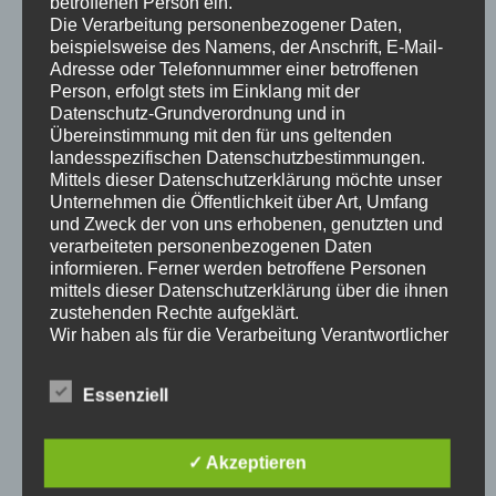
betroffenen Person ein.
Die Verarbeitung personenbezogener Daten,
beispielsweise des Namens, der Anschrift, E-Mail-
Adresse oder Telefonnummer einer betroffenen
Person, erfolgt stets im Einklang mit der
Datenschutz-Grundverordnung und in
Übereinstimmung mit den für uns geltenden
landesspezifischen Datenschutzbestimmungen.
DSGVO Einverständnis
*
Mittels dieser Datenschutzerklärung möchte unser
Unternehmen die Öffentlichkeit über Art, Umfang
Ich willige ein, dass diese Website meine
und Zweck der von uns erhobenen, genutzten und
übermittelten Informationen speichert, sodass meine
verarbeiteten personenbezogenen Daten
Anfrage beantwortet werden kann.
informieren. Ferner werden betroffene Personen
mittels dieser Datenschutzerklärung über die ihnen
reCAPTCHA Einverständnis
*
zustehenden Rechte aufgeklärt.
Wir haben als für die Verarbeitung Verantwortlicher
Ich habe die Google-Datenschutzvereinbarung
zahlreiche technische und organisatorische
gelesen und stimme Google reCAPTCHA zu.
Maßnahmen umgesetzt, um einen möglichst
Essenziell
Wir nutzen „Google reCAPTCHA“ (im Folgenden „reCAPTCHA“) auf
lückenlosen Schutz der über diese Internetseite
dieser Website. Anbieter ist die Google Ireland Limited („Google“),
verarbeiteten personenbezogenen Daten
Gordon House, Barrow Street, Dublin 4, Irland. Mit reCAPTCHA soll
sicherzustellen. Dennoch können Internetbasierte
überprüft werden, ob die Dateneingabe auf dieser Website (z. B. in
✓ Akzeptieren
Datenübertragungen grundsätzlich
einem Kontaktformular) durch einen Menschen oder durch ein
automatisiertes Programm erfolgt. Hierzu analysiert reCAPTCHA
Sicherheitslücken aufweisen, sodass ein absoluter