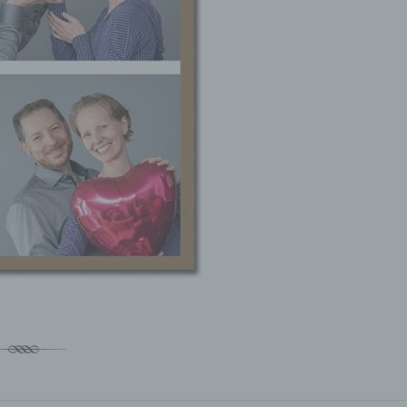
etroffene Person
fene Person ist jede identifizierte oder identifizierbare natürlich
n, deren personenbezogene Daten von dem für die Verarbeitu
twortlichen verarbeitet werden.
erarbeitung
beitung ist jeder mit oder ohne Hilfe automatisierter Verfahren
führte Vorgang oder jede solche Vorgangsreihe im Zusammen
ersonenbezogenen Daten wie das Erheben, das Erfassen, die
isation, das Ordnen, die Speicherung, die Anpassung oder
derung, das Auslesen, das Abfragen, die Verwendung, die
legung durch Übermittlung, Verbreitung oder eine andere Form 
tstellung, den Abgleich oder die Verknüpfung, die Einschränkun
en oder die Vernichtung.
inschränkung der Verarbeitung