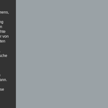
mens,
ng
en
chte
r von
ten
.
ische
n
ann.
ise