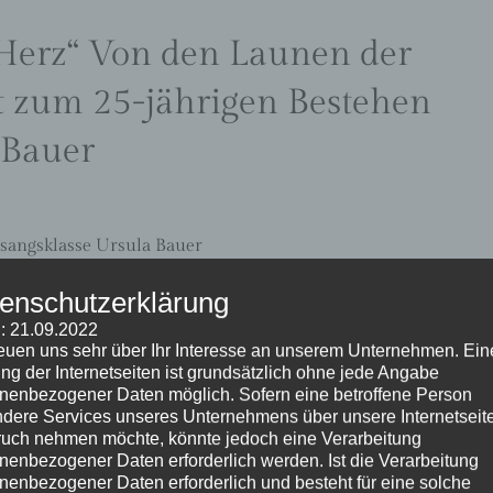
 Herz“ Von den Launen der
t zum 25-jährigen Bestehen
 Bauer
sangsklasse Ursula Bauer
enschutzerklärung
rts, zu dem die Gesangsklasse von Ursula Bauer anlässlich
: 21.09.2022
reuen uns sehr über Ihr Interesse an unserem Unternehmen. Ein
, um 17 Uhr in die Promotionsaula Trier einlädt. Um die
ng der Internetseiten ist grundsätzlich ohne jede Angabe
he Programm mit Liedern, Arien und Chören aus den
nenbezogener Daten möglich. Sofern eine betroffene Person
nger bieten, solistisch oder im Ensemble, gefühlvoll-
dere Services unseres Unternehmens über unsere Internetseite
g-humorvolle Einblicke in die zahlreichen Facetten der
uch nehmen möchte, könnte jedoch eine Verarbeitung
nenbezogener Daten erforderlich werden. Ist die Verarbeitung
nenbezogener Daten erforderlich und besteht für eine solche