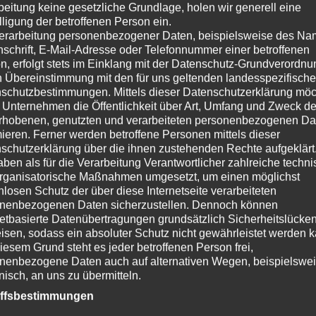
beitung keine gesetzliche Grundlage, holen wir generell eine
lligung der betroffenen Person ein.
erarbeitung personenbezogener Daten, beispielsweise des Na
nschrift, E-Mail-Adresse oder Telefonnummer einer betroffenen
n, erfolgt stets im Einklang mit der Datenschutz-Grundverordnu
n Übereinstimmung mit den für uns geltenden landesspezifisch
schutzbestimmungen. Mittels dieser Datenschutzerklärung mö
 Unternehmen die Öffentlichkeit über Art, Umfang und Zweck de
rhobenen, genutzten und verarbeiteten personenbezogenen Da
mieren. Ferner werden betroffene Personen mittels dieser
schutzerklärung über die ihnen zustehenden Rechte aufgeklärt
aben als für die Verarbeitung Verantwortlicher zahlreiche techn
rganisatorische Maßnahmen umgesetzt, um einen möglichst
nlosen Schutz der über diese Internetseite verarbeiteten
nenbezogenen Daten sicherzustellen. Dennoch können
netbasierte Datenübertragungen grundsätzlich Sicherheitslücke
isen, sodass ein absoluter Schutz nicht gewährleistet werden k
iesem Grund steht es jeder betroffenen Person frei,
nenbezogene Daten auch auf alternativen Wegen, beispielswe
onisch, an uns zu übermitteln.
iffsbestimmungen