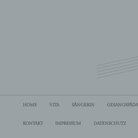
Zum
Inhalt
springen
Ursula Bauer – Säng
HOME
VITA
SÄNGERIN
GESANGSPÄD
KONTAKT
IMPRESSUM
DATENSCHUTZ