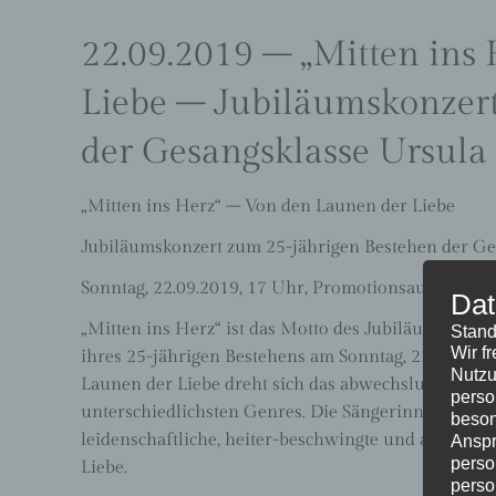
22.09.2019 – „Mitten ins
Liebe – Jubiläumskonzer
der Gesangsklasse Ursula
„Mitten ins Herz“ – Von den Launen der Liebe
Jubiläumskonzert zum 25-jährigen Bestehen der Ge
Sonntag, 22.09.2019, 17 Uhr, Promotionsaula Trier
Dat
„Mitten ins Herz“ ist das Motto des Jubiläumskonze
Stand
Wir f
ihres 25-jährigen Bestehens am Sonntag, 22.09.2019
Nutzu
Launen der Liebe dreht sich das abwechslungsreic
perso
unterschiedlichsten Genres. Die Sängerinnen und Sä
beson
leidenschaftliche, heiter-beschwingte und abgründi
Anspr
perso
Liebe.
perso