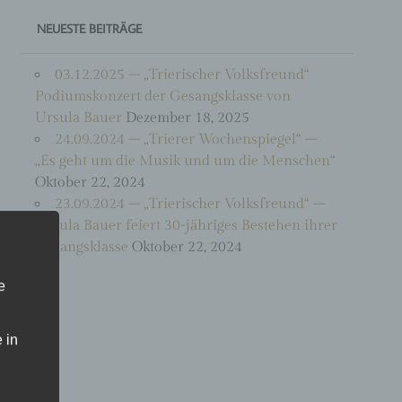
NEUESTE BEITRÄGE
03.12.2025 – „Trierischer Volksfreund“
Podiumskonzert der Gesangsklasse von
Ursula Bauer
Dezember 18, 2025
24.09.2024 – „Trierer Wochenspiegel“ –
„Es geht um die Musik und um die Menschen“
Oktober 22, 2024
23.09.2024 – „Trierischer Volksfreund“ –
Ursula Bauer feiert 30-jähriges Bestehen ihrer
Gesangsklasse
Oktober 22, 2024
e
 in