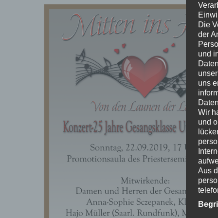
Verar
Einwi
Die V
der A
Perso
und i
Daten
unser
uns e
infor
Daten
Wir h
und o
lücke
perso
Inter
aufwe
Aus d
perso
telef
Begr