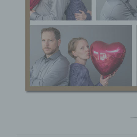
b) b
Betrof
Perso
Veran
c) V
Verar
ausge
mit p
Organ
Verän
Offen
Berei
Lösch
d) E