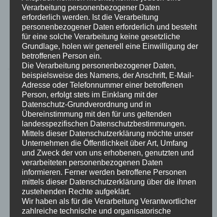
Gesangsklasse auf Artikel „Trierischer Volksfreund“
Verarbeitung personenbezogener Daten
erforderlich werden. Ist die Verarbeitung
vom 20.10.2016 von Stefanie Braun (Trier/Hamburg)
personenbezogener Daten erforderlich und besteht
Er blickt auf […]
für eine solche Verarbeitung keine gesetzliche
Grundlage, holen wir generell eine Einwilligung der
Weiterlesen »
betroffenen Person ein.
Die Verarbeitung personenbezogener Daten,
beispielsweise des Namens, der Anschrift, E-Mail-
Adresse oder Telefonnummer einer betroffenen
Person, erfolgt stets im Einklang mit der
07.11.2016 – Neun mal
Datenschutz-Grundverordnung und in
Übereinstimmung mit den für uns geltenden
Paul Potts und ein Trierer
landesspezifischen Datenschutzbestimmungen.
Mittels dieser Datenschutzerklärung möchte unser
Weltstar Opernsänger
Unternehmen die Öffentlichkeit über Art, Umfang
und Zweck der von uns erhobenen, genutzten und
Franz Grundheber singt
verarbeiteten personenbezogenen Daten
informieren. Ferner werden betroffene Personen
mit Trierer
mittels dieser Datenschutzerklärung über die ihnen
zustehenden Rechte aufgeklärt.
Wir haben als für die Verarbeitung Verantwortlicher
Nachwuchskünstlern im
zahlreiche technische und organisatorische