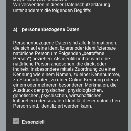
Wir verwenden in dieser Datenschutzerklärung
unserem Mitarbeiter Martin Möller. (Konz)Am
unter anderem die folgenden Begriffe:
Eingang warteten einige Optimisten noch auf Karten-
Rückläufe, während […]
a) personenbezogene Daten
Weiterlesen »
Personenbezogene Daten sind alle Informationen,
die sich auf eine identifizierte oder identifizierbare
natürliche Person (im Folgenden „betroffene
Person") beziehen. Als identifizierbar wird eine
16.10.2014 – Im Reich der
natürliche Person angesehen, die direkt oder
indirekt, insbesondere mittels Zuordnung zu einer
Stimme Ursula Bauer ist
Kennung wie einem Namen, zu einer Kennnummer,
zu Standortdaten, zu einer Online-Kennung oder zu
einem oder mehreren besonderen Merkmalen, die
seit 20 Jahren
Ausdruck der physischen, physiologischen,
genetischen, psychischen, wirtschaftlichen,
Gesangspädagigin aus
kulturellen oder sozialen Identität dieser natürlichen
Person sind, identifiziert werden kann.
Leidenschaft
Essenziell
b) betroffene Person
Im Reich der Stimme Ursula Bauer ist seit 20 Jahren