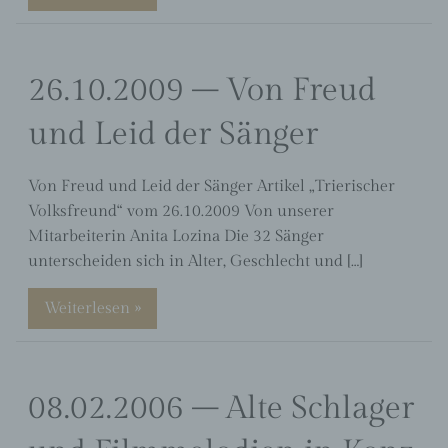
Einschränkung der Verarbeitung ist die Markierung
gespeicherter personenbezogener Daten mit dem
Ziel, ihre künftige Verarbeitung einzuschränken.
26.10.2009 – Von Freud
und Leid der Sänger
e) Profiling
Profiling ist jede Art der automatisierten
Von Freud und Leid der Sänger Artikel „Trierischer
Verarbeitung personenbezogener Daten, die darin
Volksfreund“ vom 26.10.2009 Von unserer
besteht, dass diese personenbezogenen Daten
verwendet werden, um bestimmte persönliche
Mitarbeiterin Anita Lozina Die 32 Sänger
Aspekte, die sich auf eine natürliche Person
unterscheiden sich in Alter, Geschlecht und […]
beziehen, zu bewerten, insbesondere, um Aspekte
bezüglich Arbeitsleistung, wirtschaftlicher Lage,
Gesundheit, persönlicher Vorlieben, Interessen,
Weiterlesen »
Zuverlässigkeit, Verhalten, Aufenthaltsort oder
Ortswechsel dieser natürlichen Person zu
analysieren oder vorherzusagen.
08.02.2006 – Alte Schlager
f) Pseudonymisierung