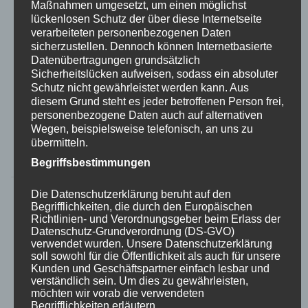
Maßnahmen umgesetzt, um einen möglichst
Kurfürstlichen Palais
lückenlosen Schutz der über diese Internetseite
verarbeiteten personenbezogenen Daten
sicherzustellen. Dennoch können Internetbasierte
Neun mal Paul Potts und ein Trierer Weltstar
Datenübertragungen grundsätzlich
Opernsänger Franz Grundheber singt mit Trierer
Sicherheitslücken aufweisen, sodass ein absoluter
Nachwuchskünstlern im Kurfürstlichen Palais Artikel
Schutz nicht gewährleistet werden kann. Aus
diesem Grund steht es jeder betroffenen Person frei,
„Trierischer Volksfreund“ vom 07.11.2016 von
personenbezogene Daten auch auf alternativen
Stefanie […]
Wegen, beispielsweise telefonisch, an uns zu
übermitteln.
Weiterlesen »
Begriffsbestimmungen
Die Datenschutzerklärung beruht auf den
Begrifflichkeiten, die durch den Europäischen
21.10.2014 –
Richtlinien- und Verordnungsgeber beim Erlass der
Datenschutz-Grundverordnung (DS-GVO)
verwendet wurden. Unsere Datenschutzerklärung
Gesangsklasse begeistert
soll sowohl für die Öffentlichkeit als auch für unsere
Kunden und Geschäftspartner einfach lesbar und
verständlich sein. Um dies zu gewährleisten,
Gesangsklasse begeistert Artikel „Trierischer
möchten wir vorab die verwendeten
Begrifflichkeiten erläutern.
Volksfreund“ vom 21.10.2014 Bericht und Foto (©) von