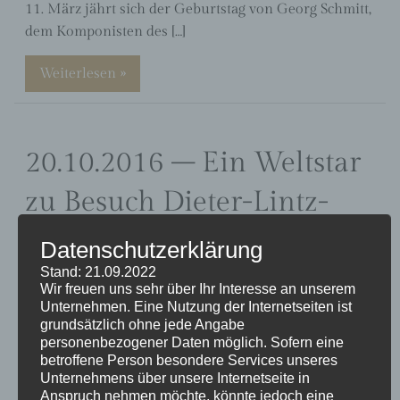
11. März jährt sich der Geburtstag von Georg Schmitt,
dem Komponisten des […]
Weiterlesen »
20.10.2016 – Ein Weltstar
zu Besuch Dieter-Lintz-
Stiftung: Opernsänger
Datenschutzerklärung
Franz Grundheber tritt mit
Stand: 21.09.2022
Wir freuen uns sehr über Ihr Interesse an unserem
Unternehmen. Eine Nutzung der Internetseiten ist
Trierer Gesangsklasse auf
grundsätzlich ohne jede Angabe
personenbezogener Daten möglich. Sofern eine
betroffene Person besondere Services unseres
Ein Weltstar zu Besuch Dieter-Lintz-Stiftung:
Unternehmens über unsere Internetseite in
Opernsänger Franz Grundheber tritt mit Trierer
Anspruch nehmen möchte, könnte jedoch eine