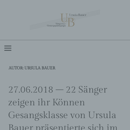
Zum
Inhalt
springen
Ursula Bauer – Sängerin und
Gesangspädagogin
AUTOR:
URSULA BAUER
27.06.2018 – 22 Sänger
zeigen ihr Können
Gesangsklasse von Ursula
Bauer präsentierte sich im